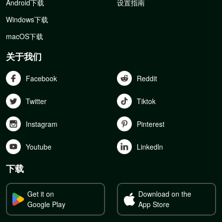
Android下载
设置指南
Windows下载
macOS下载
关于我们
Facebook
Reddit
Twitter
Tiktok
Instagram
Pinterest
Youtube
Linkedln
下载
Get it on
Download on the
Google Play
App Store